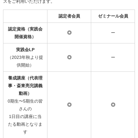
スをご利用いただけます。
認定者会員
ゼミナール会員
認定資格（実践会
◎
ー
開催資格）
実践会LP
（2023年秋より提
◎
ー
供開始）
養成講座（代表理
事・斎東亮完講義
動画）
0期生〜5期生の皆
◎
◎
さんの
1日目の講座に当
たる動画となりま
す