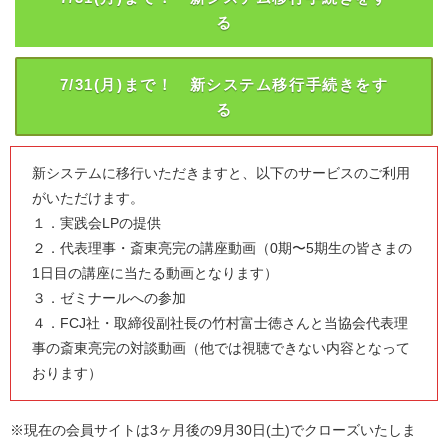
る
7/31(月)まで！ 新システム移行手続きをす
る
新システムに移行いただきますと、以下のサービスのご利用
がいただけます。
１．実践会LPの提供
２．代表理事・斎東亮完の講座動画（0期〜5期生の皆さまの
1日目の講座に当たる動画となります）
３．ゼミナールへの参加
４．FCJ社・取締役副社長の竹村富士徳さんと当協会代表理
事の斎東亮完の対談動画（他では視聴できない内容となって
おります）
※現在の会員サイトは3ヶ月後の9月30日(土)でクローズいたしま