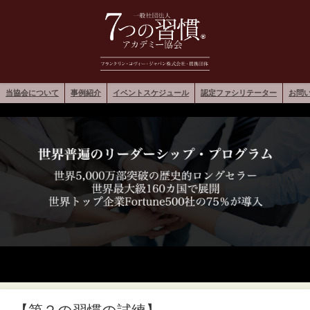
当協会について
事例紹介
イベントスケジュール
認定ファシリテーター
お問