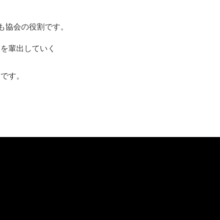
も協会の役割です。
）を輩出していく
ンです。