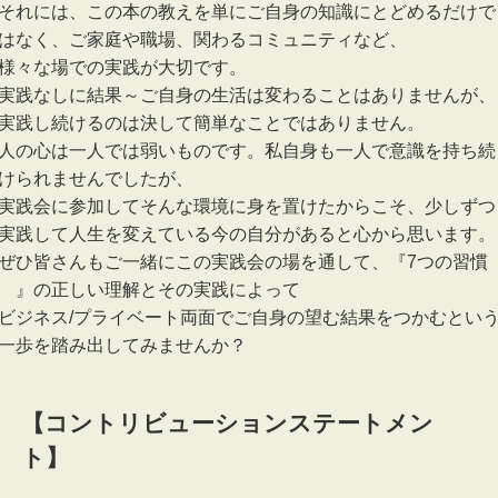
それには、この本の教えを単にご自身の知識にとどめるだけで
はなく、ご家庭や職場、関わるコミュニティなど、
様々な場での実践が大切です。
実践なしに結果～ご自身の生活は変わることはありませんが、
実践し続けるのは決して簡単なことではありません。
人の心は一人では弱いものです。私自身も一人で意識を持ち続
けられませんでしたが、
実践会に参加してそんな環境に身を置けたからこそ、少しずつ
実践して人生を変えている今の自分があると心から思います。
ぜひ皆さんもご一緒にこの実践会の場を通して、『7つの習慣
®』の正しい理解とその実践によって
ビジネス/プライベート両面でご自身の望む結果をつかむとい
一歩を踏み出してみませんか？
【コントリビューションステートメン
ト】