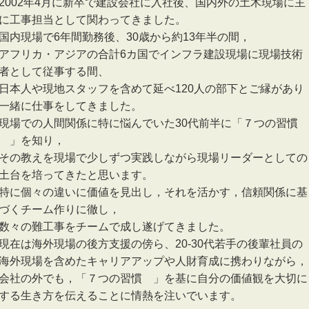
2002年4月に新卒で建設会社に入社後、国内外の土木現場に主
に工事担当として関わってきました。
国内現場で6年間勤務後、30歳から約13年半の間，
アフリカ・アジアの合計6カ国でインフラ建設現場に現場技術
者として従事する間、
日本人や現地スタッフを含めて延べ120人の部下とご縁があり
一緒に仕事をしてきました。
現場での人間関係に特に悩んでいた30代前半に「７つの習慣
®」を知り，
その教えを現場で少しずつ実践しながら現場リーダーとしての
土台を培ってきたと思います。
特に個々の違いに価値を見出し，それを活かす，信頼関係に基
づくチーム作りに徹し，
数々の難工事をチームで成し遂げてきました。
現在は海外現場の後方支援の傍ら、20-30代若手の後輩社員の
海外現場を含めたキャリアアップや人財育成に携わりながら，
会社の外でも，「７つの習慣®」を基に自分の価値観を大切に
する生き方を伝えることに情熱を注いでいます。