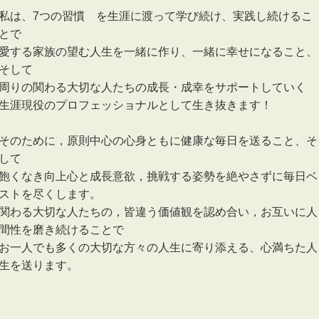
私は、7つの習慣®を生涯に渡って学び続け、実践し続けるこ
とで
愛する家族の望む人生を一緒に作り、一緒に幸せになること、
そして
周りの関わる大切な人たちの成長・成幸をサポートしていく
生涯現役のプロフェッショナルとして生き抜きます！
そのために，原則中心の心身ともに健康な毎日を送ること、そ
して
飽くなき向上心と成長意欲，挑戦する姿勢を絶やさずに毎日ベ
ストを尽くします。
関わる大切な人たちの，皆違う価値観を認め合い，お互いに人
間性を磨き続けることで
お一人でも多くの大切な方々の人生に寄り添える、心満ちた人
生を送ります。