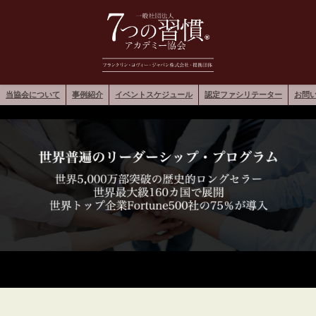
当協会について
事例紹介
イベントスケジュール
認定ファシリテーター
お問