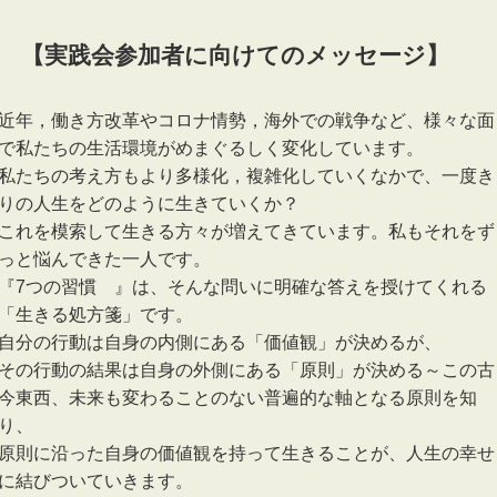
【実践会参加者に向けてのメッセージ】
近年，働き方改革やコロナ情勢，海外での戦争など、様々な面
で私たちの生活環境がめまぐるしく変化しています。
私たちの考え方もより多様化，複雑化していくなかで、一度き
りの人生をどのように生きていくか？
これを模索して生きる方々が増えてきています。私もそれをず
っと悩んできた一人です。
『7つの習慣®』は、そんな問いに明確な答えを授けてくれる
「生きる処方箋」です。
自分の行動は自身の内側にある「価値観」が決めるが、
その行動の結果は自身の外側にある「原則」が決める～この古
今東西、未来も変わることのない普遍的な軸となる原則を知
り、
原則に沿った自身の価値観を持って生きることが、人生の幸せ
に結びついていきます。