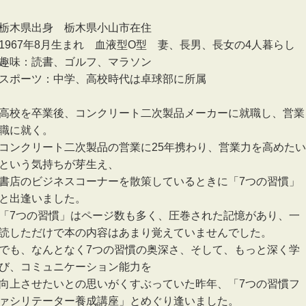
栃木県出身 栃木県小山市在住
1967年8月生まれ 血液型O型 妻、長男、長女の4人暮らし
趣味：読書、ゴルフ、マラソン
スポーツ：中学、高校時代は卓球部に所属
高校を卒業後、コンクリート二次製品メーカーに就職し、営業
職に就く。
コンクリート二次製品の営業に25年携わり、営業力を高めたい
という気持ちが芽生え、
書店のビジネスコーナーを散策しているときに「7つの習慣」
と出逢いました。
「7つの習慣」はページ数も多く、圧巻された記憶があり、一
読しただけで本の内容はあまり覚えていませんでした。
でも、なんとなく7つの習慣の奥深さ、そして、もっと深く学
び、コミュニケーション能力を
向上させたいとの思いがくすぶっていた昨年、「7つの習慣フ
ァシリテーター養成講座」とめぐり逢いました。