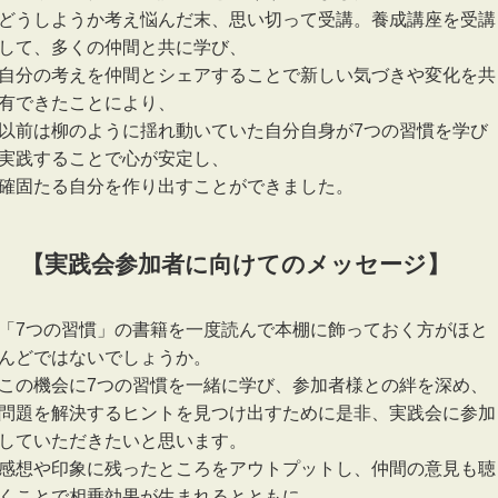
どうしようか考え悩んだ末、思い切って受講。養成講座を受講
して、多くの仲間と共に学び、
自分の考えを仲間とシェアすることで新しい気づきや変化を共
有できたことにより、
以前は柳のように揺れ動いていた自分自身が7つの習慣を学び
実践することで心が安定し、
確固たる自分を作り出すことができました。
【実践会参加者に向けてのメッセージ】
「7つの習慣」の書籍を一度読んで本棚に飾っておく方がほと
んどではないでしょうか。
この機会に7つの習慣を一緒に学び、参加者様との絆を深め、
問題を解決するヒントを見つけ出すために是非、実践会に参加
していただきたいと思います。
感想や印象に残ったところをアウトプットし、仲間の意見も聴
くことで相乗効果が生まれるとともに