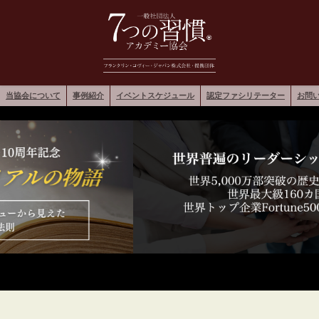
当協会について
事例紹介
イベントスケジュール
認定ファシリテーター
お問