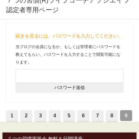
７つの習慣(R)ライフコーチアソシエイツ
認定者専用ページ
続きを見るには、パスワードを入力してください。
当ブログの会員になるか、もしくは管理者にパスワードを
教えてもらい、パスワードを入力することで閲覧可能にな
ります。
1
2
3
4
5
6
7
8
9
７つの習慣実践会 無料５日間講座