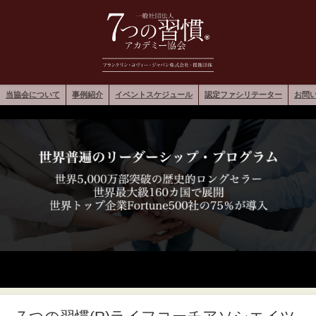
当協会について
事例紹介
イベントスケジュール
認定ファシリテーター
お問