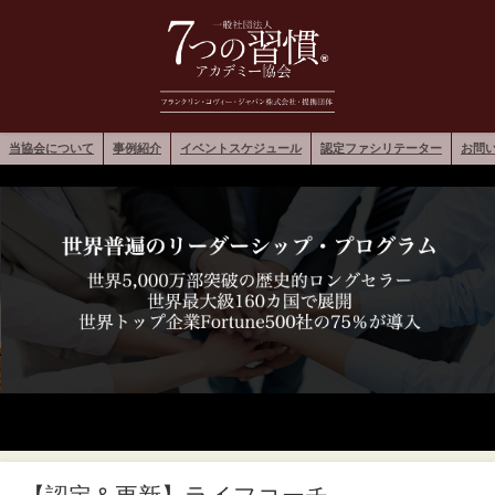
当協会について
事例紹介
イベントスケジュール
認定ファシリテーター
お問