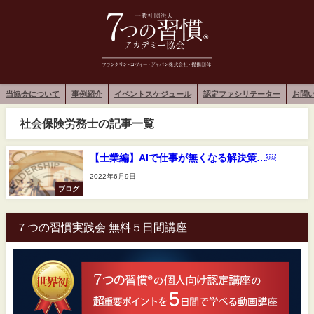
当協会について
事例紹介
イベントスケジュール
認定ファシリテーター
お問
社会保険労務士の記事一覧
【士業編】AIで仕事が無くなる解決策…￼
2022年6月9日
ブログ
７つの習慣実践会 無料５日間講座