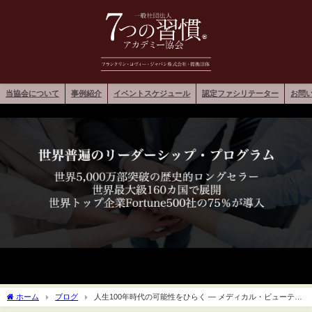
当協会について
事例紹介
イベントスケジュール
認定ファシリテーター
お問
ホーム
ブログ
人生100年時代の可能性をひらく ― メディカル・ビューティ
ー・プロジェクト（GUJ）と連携