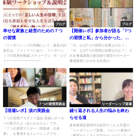
ブログ
ブログ
幸せな家族と経営のための７つ
【開催レポ】参加者が語る「7つ
の習慣
の習慣と私」から分かった、
今、7つの習慣が必要な理由と
「リーダーシップの究極にして、最良の試
『今、なぜ7つの習慣が必要なのか？』
金石は、ファミリーにあり」 リーダーシ
『今、なぜ7つの習慣が必要なのか？』 そ
は？ 7つの習慣実践会ファシリテ
ップの世界的権威 スティーブン・R・コヴ
れを養成講座の参加者や運営サポーター、
ーター養成講座 第6期後半レポ
ィー ━━━━━━━━━...
養成講座にかかわる全員が...
ート
７つの習慣実践会
リーダーシップ道場
【現場レポ】涙の実践会
繰り返される人生の悩みを終わ
らせる道
７つの習慣アカデミー協会 現場レポータ
ーの新川さよ（あらかわさよ）です。
参加者満足度96%大好評だった４月度の
「７つの習慣マスター（実践者・伝承
「リーダーシップ道場」 リピート参加の
者）」を養成するトレーニングプロ...
ご希望もたくさんの方からいただいていま