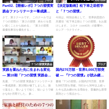
ブログ
YouTube
Part02.【開催レポ】7つの習慣実
【決定版動画】松下幸之助哲学
践会ファシリテーター養成講座
と「７つの習慣」
第7期 第2クール
さて、第２クールです。 このクールでは
今回は、特別企画として、 世界的思想の
７つの習慣の 「第２の習慣 終わりを思
共通項「松下幸之助と７つの習慣」をお届
い描くことから始める」 「第３の習慣
けします。 コロナ（covit19）の影響や、
最優先事項を優先する」 ...
ロシア・ウクライナ...
７つの習慣実践会
ブログ
実践を重ねた先に生まれる変化
国内270万部・世界5,000万部突
― 第10期「7つの習慣 実践会フ
破 ― 『7つの習慣』が読み継が
ァシリテーター養成講座」を終
れ続ける理由
先週、「7つの習慣 実践会ファシリテータ
書籍『7つの習慣』が国内270万部、世界
ー養成講座」第10期が修了しました。振
5,000万部を突破。刊行から30年以上経っ
えて
り返ると、長いようで短く、短いようで確
た今も読み継がれる理由を、普遍的な原理
かな6か月間でした。 参...
原則という視点から...