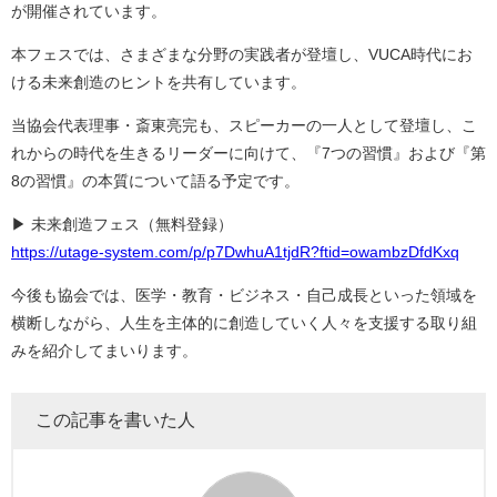
が開催されています。
本フェスでは、さまざまな分野の実践者が登壇し、VUCA時代にお
ける未来創造のヒントを共有しています。
当協会代表理事・斎東亮完も、スピーカーの一人として登壇し、こ
れからの時代を生きるリーダーに向けて、『7つの習慣』および『第
8の習慣』の本質について語る予定です。
▶ 未来創造フェス（無料登録）
https://utage-system.com/p/p7DwhuA1tjdR?ftid=owambzDfdKxq
今後も協会では、医学・教育・ビジネス・自己成長といった領域を
横断しながら、人生を主体的に創造していく人々を支援する取り組
みを紹介してまいります。
この記事を書いた人