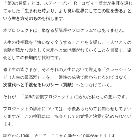
「第9の習慣」とは、スティーブン・R・コヴィー博士が生涯を通じ
て示した
「生まれた時より、より良い世界にしてこの世を去る」と
いう生き方そのもの
を指します。
本プロジェクトは、単なる新講座やプログラムではありません。
人生の後半戦を「悔いなく全うする」ことを支援し、一人ひとりの
貢献が確かな形として未来へと受け継がれていくことを目指す、協
会としての長期的な挑戦です。
修了生の皆さまが、それぞれの人生において迎える「クレッシェン
ド（人生の最高潮）」を、一過性の成功で終わらせるのではなく、
次世代へと手渡せるレガシー（貢献）
へとつなげていく。
それが、「第9の習慣プロジェクト」に込めた私たちの想いです。
プロジェクトの詳細については、今後あらためてお知らせしてまい
りますが、この挑戦には、協会としての覚悟と決意が込められてい
ます。
設立から10年。そして、ここから新たな10年が始まります。