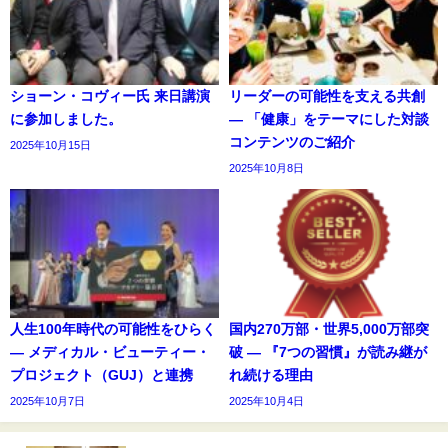
ショーン・コヴィー氏 来日講演
リーダーの可能性を支える共創
に参加しました。
― 「健康」をテーマにした対談
コンテンツのご紹介
2025年10月15日
2025年10月8日
人生100年時代の可能性をひらく
国内270万部・世界5,000万部突
― メディカル・ビューティー・
破 ― 『7つの習慣』が読み継が
プロジェクト（GUJ）と連携
れ続ける理由
2025年10月7日
2025年10月4日