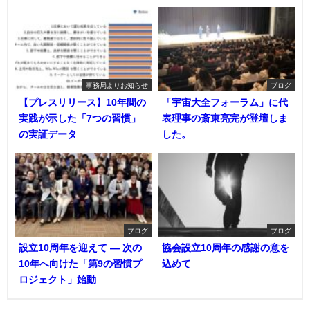
事務局よりお知らせ
ブログ
【プレスリリース】10年間の
「宇宙大全フォーラム」に代
実践が示した「7つの習慣」
表理事の斎東亮完が登壇しま
の実証データ
した。
ブログ
ブログ
設立10周年を迎えて ― 次の
協会設立10周年の感謝の意を
10年へ向けた「第9の習慣プ
込めて
ロジェクト」始動