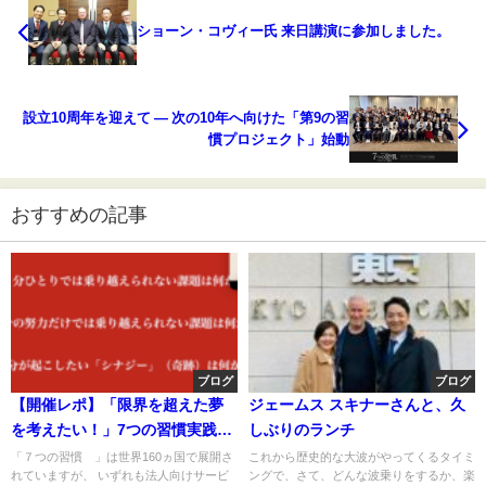
ショーン・コヴィー氏 来日講演に参加しました。
設立10周年を迎えて ― 次の10年へ向けた「第9の習
慣プロジェクト」始動
おすすめの記事
ブログ
ブログ
【開催レポ】「限界を超えた夢
ジェームス スキナーさんと、久
を考えたい！」7つの習慣実践会
しぶりのランチ
ファシリテーター養成講座5期 第
「７つの習慣®︎」は世界160ヵ国で展開さ
これから歴史的な大波がやってくるタイミ
れていますが、 いずれも法人向けサービ
ングで、さて、どんな波乗りをするか、楽
4クール