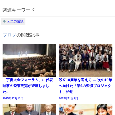
関連キーワード
７つの習慣
ブログ
の関連記事
「宇宙大全フォーラム」に代表
設立10周年を迎えて ― 次の10年
理事の斎東亮完が登壇しまし
へ向けた「第9の習慣プロジェク
た。
ト」始動
2025年12月11日
2025年11月2日