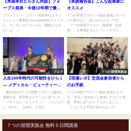
【米国本社ビルさん対談】フォ
【実践報告会】こんな起業家に
ーブス発表・今後10年間で最も
オススメ
必要とされるスキルトップ10と
フランクリン・コヴィー米国本社 エデュ
７つの習慣アカデミー協会 現場レポータ
ケーション事業部 vice-president ウィリア
ーの新川さよ（あらかわさよ）です。
対策
ム・マッキンタイヤーさん（通称ビルさ
「７つの習慣マスター（実践者・伝承
ん）は、 ...
者）」を養成するトレーニングプロ...
ブログ
７つの習慣実践会
人生100年時代の可能性をひらく
【現場レポ】交流会参加者から
― メディカル・ビューティー・
のお手紙
プロジェクト（GUJ）と連携
一般社団法人7つの習慣アカデミー協会が
７つの習慣アカデミー協会 原田さえで
連携する、医学的エビデンスに基づいた
す。 先日、交流会にご参加いただいた皆
「メディカル・ビューティー・プロジェク
様、本当にありがとうございました。
ト（GUJ）」を紹介。人生1...
「どうしても予定が合わなかった...
７つの習慣実践会 無料５日間講座