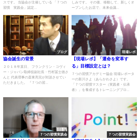
スです。 当協会が主催している 「７つの
しみです。 その後、移動して、新しくオ
習慣®︎実践会」認定...
ープンしたお店で、未来会議...
ブログ
現場レポ
協会誕生の背景
【現場レポ】「運命を変革す
る」目標設定とは？
２０１８年某日、 フランクリン・コヴィ
ー・ジャパン取締役副社長・竹村冨士徳さ
７つの習慣アカデミー協会 現場レポータ
んと 代表理事の斎東亮完が対談させてい
ーの新川さよ（あらかわさよ）です。
ただきました。 『７つの習...
「７つの習慣マスター（実践者・伝承
者）」を養成するトレーニングプロ...
７つの習慣実践会
７つの習慣実践会