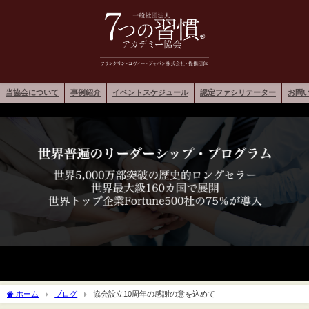
当協会について
事例紹介
イベントスケジュール
認定ファシリテーター
お問
ホーム
ブログ
協会設立10周年の感謝の意を込めて