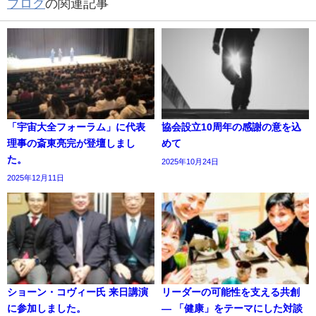
ブログ
の関連記事
「宇宙大全フォーラム」に代表
協会設立10周年の感謝の意を込
理事の斎東亮完が登壇しまし
めて
た。
2025年10月24日
2025年12月11日
ショーン・コヴィー氏 来日講演
リーダーの可能性を支える共創
に参加しました。
― 「健康」をテーマにした対談