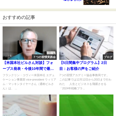
おすすめの記事
７つの習慣実践会
ブログ
【米国本社ビルさん対談】フォ
【5日間集中プログラム】2日
ーブス発表・今後10年間で最も
目：お客様の声をご紹介
必要とされるスキルトップ10と
フランクリン・コヴィー米国本社 エデュ
7つの習慣アカデミー協会事務局です。
ケーション事業部 vice-president ウィリア
この記事では12月12日から20日まで行わ
対策
ム・マッキンタイヤーさん（通称ビルさ
れた 人生とビジネスを飛躍させる
ん）は、 ...
「2024年戦略プラ...