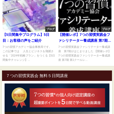
ブログ
ブログ
【5日間集中プログラム】5日
【開催レポ】7つの習慣実践会フ
目：お客様の声をご紹介
ァシリテーター養成講座 第7期
第1クールレポート（後編）
7つの習慣アカデミー協会事務局です。
7つの習慣実践会ファシリテーター養成講
この記事では 人生とビジネスを飛躍さ
座 第7期がはじまりました 【開催レポ】
せる「2024年戦略プラン」をつくる【5日
7つの習慣実践会ファシリテーター養成講
間集中チャレンジ】...
座 第7期 第1クールレ...
７つの習慣実践会 無料５日間講座