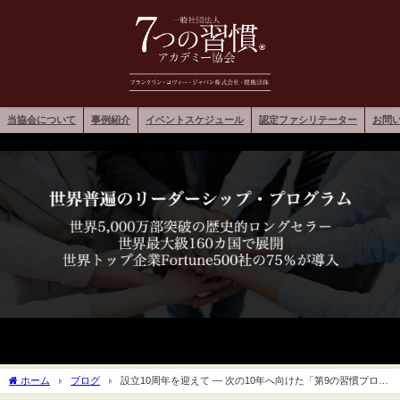
当協会について
事例紹介
イベントスケジュール
認定ファシリテーター
お問
ホーム
ブログ
設立10周年を迎えて ― 次の10年へ向けた「第9の習慣プロジ
ェクト」始動