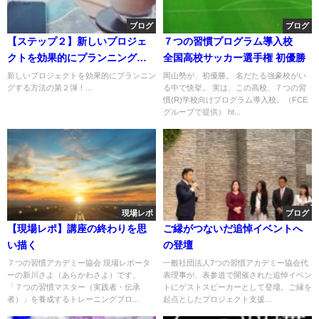
ブログ
ブログ
【ステップ２】新しいプロジェ
７つの習慣プログラム導入校
クトを効果的にプランニングす
全国高校サッカー選手権 初優勝
る方法
新しいプロジェクトを効果的にプランニン
岡山勢が、初優勝。 名だたる強豪校がい
グする方法の第２弾！...
る中で快挙。 実は、この高校、７つの習
慣(R)学校向けプログラム導入校。（FCE
グループで提供） ht...
現場レポ
ブログ
【現場レポ】講座の終わりを思
ご縁がつないだ追悼イベントへ
い描く
の登壇
７つの習慣アカデミー協会 現場レポータ
一般社団法人7つの習慣アカデミー協会代
ーの新川さよ（あらかわさよ）です。
表理事が、表参道で開催された追悼イベン
「７つの習慣マスター（実践者・伝承
トにゲストスピーカーとして登壇。ご縁を
者）」を養成するトレーニングプロ...
起点としたプロジェクト支援...