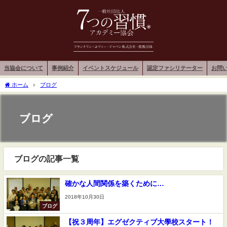
当協会について
事例紹介
イベントスケジュール
認定ファシリテーター
お問
ホーム
ブログ
ブログ
ブログの記事一覧
確かな人間関係を築くために…
2018年10月30日
ブログ
【祝３周年】エグゼクティブ大學校スタート！