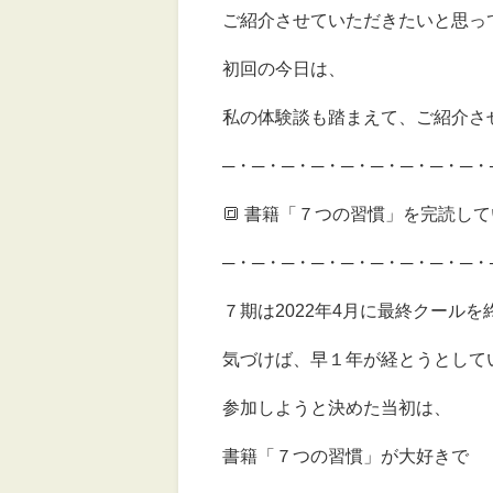
ご紹介させていただきたいと思っ
初回の今日は、
私の体験談も踏まえて、ご紹介さ
─・─・─・─・─・─・─・─・─・
🔳 書籍「７つの習慣」を完読し
─・─・─・─・─・─・─・─・─・
７期は2022年4月に最終クールを
気づけば、早１年が経とうとして
参加しようと決めた当初は、
書籍「７つの習慣」が大好きで