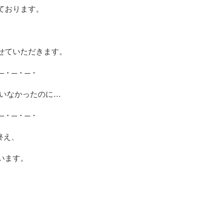
ております。
せていただきます。
─・─・─・
ていなかったのに…
─・─・─・
終え、
います。