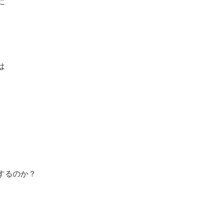
に
は
するのか？