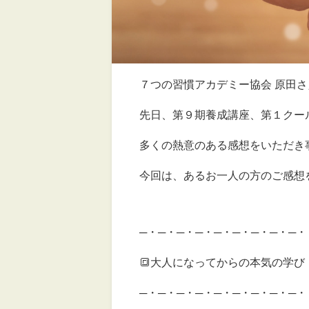
７つの習慣アカデミー協会 原田
先日、第９期養成講座、第１クー
多くの熱意のある感想をいただき
今回は、あるお一人の方のご感想
─・─・─・─・─・─・─・─・─・
🔳大人になってからの本気の学び
─・─・─・─・─・─・─・─・─・