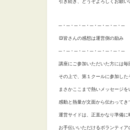
引き続き、どうぞよろしくお願い
─・─・─・─・─・─・─・─・─
🔳皆さんの感想は運営側の励み
─・─・─・─・─・─・─・─・─
講座にご参加いただいた方には毎
その上で、第１クールに参加した
まさかここまで熱いメッセージを
感動と熱量が文面から伝わってき
運営サイドは、正直かなり準備に
お手伝いいただけるボランティア