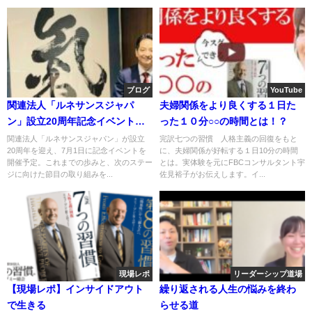
ブログ
YouTube
関連法人「ルネサンスジャパ
夫婦関係をより良くする１日た
ン」設立20周年記念イベント開
った１０分○○の時間とは！？
催間近
関連法人「ルネサンスジャパン」が設立
完訳七つの習慣 人格主義の回復をもと
20周年を迎え、7月1日に記念イベントを
に、夫婦関係が好転する１日10分の時間
開催予定。これまでの歩みと、次のステー
とは。実体験を元にFBCコンサルタント宇
ジに向けた節目の取り組みを...
佐見裕子がお伝えします。イ...
現場レポ
リーダーシップ道場
【現場レポ】インサイドアウト
繰り返される人生の悩みを終わ
で生きる
らせる道