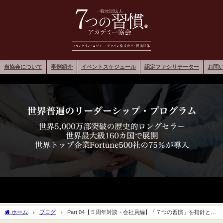
当協会について
事例紹介
イベントスケジュール
認定ファシリテーター
お問
ホーム
ブログ
Part.04【５周年対談・会社員編】「７つの習慣」を指針とし
て、新型コロナにどう向き合っているか？