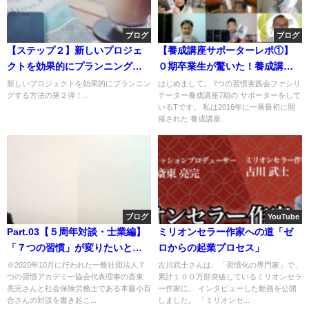
ブログ
ブログ
【ステップ２】新しいプロジェ
【養成講座サポーターレポ①】
クトを効果的にプランニングす
０期卒業生が驚いた！養成講座
る方法
の進化とは？
新しいプロジェクトを効果的にプランニン
はじめまして。 7つの習慣実践会ファシリ
グする方法の第２弾！...
テーター養成講座7期の サポーターをして
いるTです。 私は2016年に一番最初に開
催された 養成講座...
ブログ
YouTube
Part.03【５周年対談・士業編】
ミリオンセラー作家への道「ゼ
「７つの習慣」が変りたいと思
ロからの起業プロセス」
っていた私の人生を変えてくれ
※2020年10月に行われた一般社団法人７
古川武士さんは、「習慣化の専門家」で、
つの習慣アカデミー協会代表理事の斎東
累計１００万部突破しているミリオンセラ
ました。
亮完さんと社会保険労務士である本藤小百
ー作家に、 インタビューした動画を公開
合さんの対談を書き起こ...
しました。 「ミリオンセ...