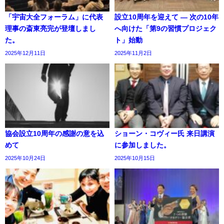
「宇宙大全フォーラム」に代表
設立10周年を迎えて ― 次の10年
理事の斎東亮完が登壇しまし
へ向けた「第9の習慣プロジェク
た。
ト」始動
2025年12月11日
2025年11月2日
協会設立10周年の感謝の意を込
ショーン・コヴィー氏 来日講演
めて
に参加しました。
2025年10月24日
2025年10月15日