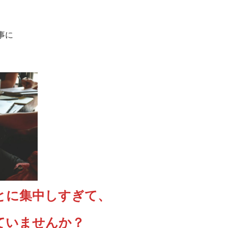
事に
とに集中しすぎて、
ていませんか？