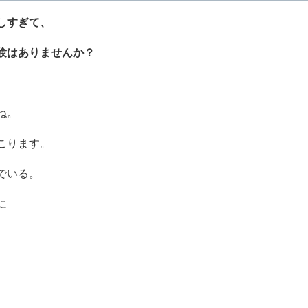
しすぎて、
験はありませんか？
ね。
こります。
でいる。
に
。