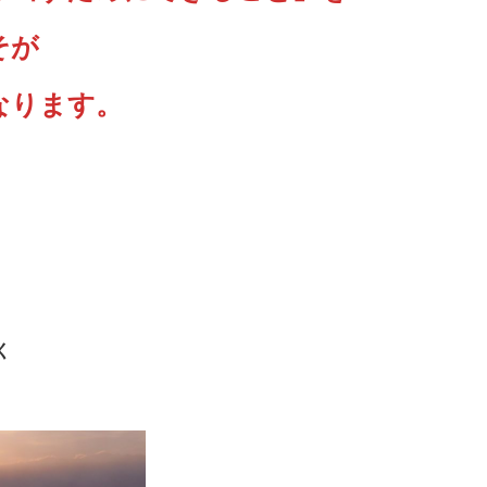
そが
なります。
く