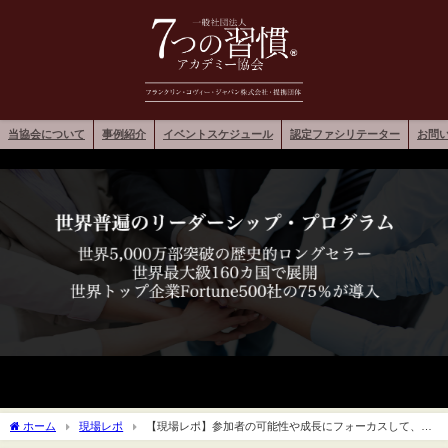
当協会について
事例紹介
イベントスケジュール
認定ファシリテーター
お問
ホーム
現場レポ
【現場レポ】参加者の可能性や成長にフォーカスして、信
じ抜くこと