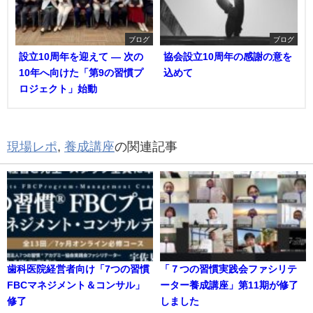
ブログ
ブログ
設立10周年を迎えて ― 次の
協会設立10周年の感謝の意を
10年へ向けた「第9の習慣プ
込めて
ロジェクト」始動
現場レポ
,
養成講座
の関連記事
歯科医院経営者向け「7つの習慣
「７つの習慣実践会ファシリテ
FBCマネジメント＆コンサル」
ーター養成講座」第11期が修了
修了
しました