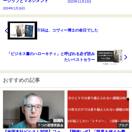
ーシップとマネジメント
2023年11月13日
2024年1月16日
7/16は、コヴィー博士の命日でした
「ビジネス書のハローキティ」と呼ばれる必ず読み
たいベストセラー
おすすめの記事
７つの習慣実践会
ブログ
【米国本社ビルさん対談】フォ
【開催レポ】「限界を超えた夢