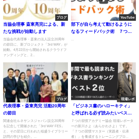
ブログ
YouTube
当協会理事 斎東亮完による、新
部下が自ら考えて動けるように
たな挑戦が始動します
なるフィードバック術 ７つの
習慣アカデミー協会
当協会代表理事・斎東の法人設立20周年
...
の節目に、新プロジェクト「3rd WAY」が
始動。4月22日から開始されるクラウドフ
ァンディングと、2...
ブログ
現場レポ
代表理事・斎東亮完 活動20周年
「ビジネス書のハローキティ」
の節目
と呼ばれる必ず読みたいベスト
セラー
関連会社ルネサンスジャパン設立20周年
７つの習慣アカデミー協会 現場レポータ
を記念して開催された「3rd WAY FES」
ーの新川さよ（あらかわさよ）です。
と、その翌日に行われた稲盛ライブラリー
「７つの習慣マスター（実践者・伝承
訪問の学びを紹介。...
者）」を養成するトレーニングプロ...