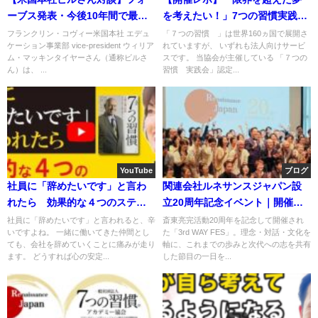
ーブス発表・今後10年間で最も
を考えたい！」7つの習慣実践会
必要とされるスキルトップ10と
ファシリテーター養成講座5期 第
フランクリン・コヴィー米国本社 エデュ
「７つの習慣®︎」は世界160ヵ国で展開さ
ケーション事業部 vice-president ウィリア
れていますが、 いずれも法人向けサービ
対策
4クール
ム・マッキンタイヤーさん（通称ビルさ
スです。 当協会が主催している 「７つの
ん）は、 ...
習慣®︎実践会」認定...
YouTube
ブログ
社員に「辞めたいです」と言わ
関連会社ルネサンスジャパン設
れたら 効果的な４つのステッ
立20周年記念イベント｜開催の
プ
御礼とご報告
社員に「辞めたいです」と言われると、辛
斎東亮完活動20周年を記念して開催され
いですよね。 一緒に働いてきた仲間とし
た「3rd WAY FES」。理念・対話・文化を
ても、会社を辞めていくことに痛みが走り
軸に、これまでの歩みと次代への志を共有
ます。 どうすれば心の安定...
した節目の一日を...