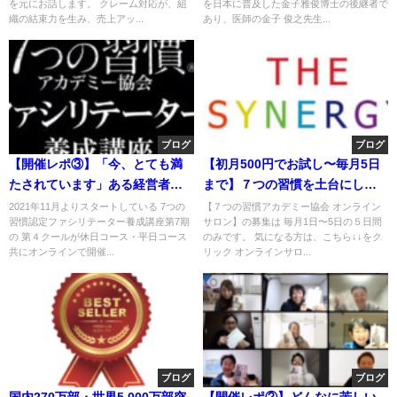
を元にお話します。 クレーム対応が、組
を日本に普及した金子雅俊博士の後継者で
織の結束力を生み、売上アッ...
あり、医師の金子 俊之先生...
ブログ
ブログ
【開催レポ③】「今、とても満
【初月500円でお試し〜毎月5日
たされています」ある経営者の
まで】７つの習慣を土台にした
変化
全く新しいオンラインサロン
2021年11月よりスタートしている 7つの
【７つの習慣アカデミー協会 オンライン
習慣認定ファシリテーター養成講座第7期
サロン】の募集は 毎月1日〜5日の５日間
の 第４クールが休日コース・平日コース
のみです。 気になる方は、こちら↓↓をク
共にオンラインで開催...
リック オンラインサロ...
ブログ
ブログ
国内270万部・世界5,000万部突
【
開催レポ
②
】
どんなに苦しい