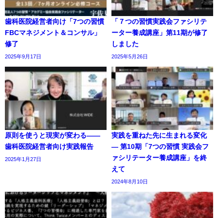
歯科医院経営者向け「7つの習慣
「７つの習慣実践会ファシリテ
FBCマネジメント＆コンサル」
ーター養成講座」第11期が修了
修了
しました
2025年9月17日
2025年5月26日
原則を使うと現実が変わる――
実践を重ねた先に生まれる変化
歯科医院経営者向け実践報告
― 第10期「7つの習慣 実践会フ
ァシリテーター養成講座」を終
2025年1月27日
えて
2024年8月10日