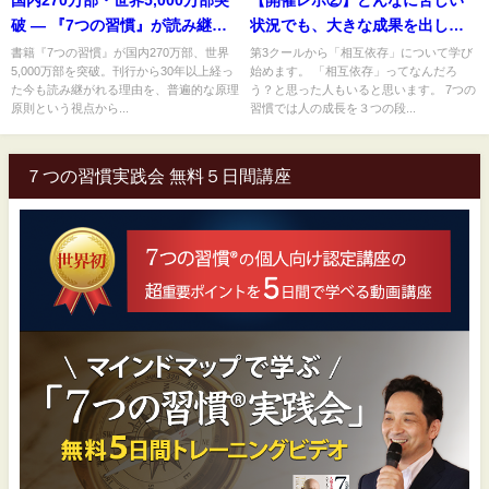
破 ― 『7つの習慣』が読み継が
状況でも、大きな成果を出し続
れ続ける理由
けている人の特徴とは？
書籍『7つの習慣』が国内270万部、世界
第3クールから「相互依存」について学び
5,000万部を突破。刊行から30年以上経っ
始めます。 「相互依存」ってなんだろ
た今も読み継がれる理由を、普遍的な原理
う？と思った人もいると思います。 7つの
原則という視点から...
習慣では人の成長を３つの段...
７つの習慣実践会 無料５日間講座