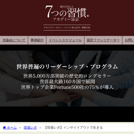
当協会について
事例紹介
イベントスケジュール
認定ファシリテーター
お問
ホーム
現場レポ
【現場レポ】インサイドアウトで生きる