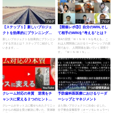
ブログ
ブログ
【ステップ１】新しいプロジェ
【開催レポ
③
】
自分の
WIN,そし
クトを効果的にプランニングす
て相手のWINを”考える”とは？
る方法
新しいプロジェクトを効果的にプランニン
第4の習慣「ＷＩＮ-ＷＩＮを考える」 こ
グする方法とは？ ステップでご紹介して
れは人間関係におけるリーダーシップの原
いきます。...
則であり、 人間関係を築いていく習慣で
す。 『ＷＩＮ-ＷＩＮ』...
YouTube
７つの習慣実践会
クレーム対応の本質 逆境をチ
予防歯科医医療におけるリーダ
ャンスに変える２つのヒントと
ーシップとマネジメント
は！？
クレームがネット上に載せられたクリニッ
また熱いプロジェクトに出会いました。
クからの相談を受け解決に導いた、実体験
分子整合栄養医学（オーソモレキュラー）