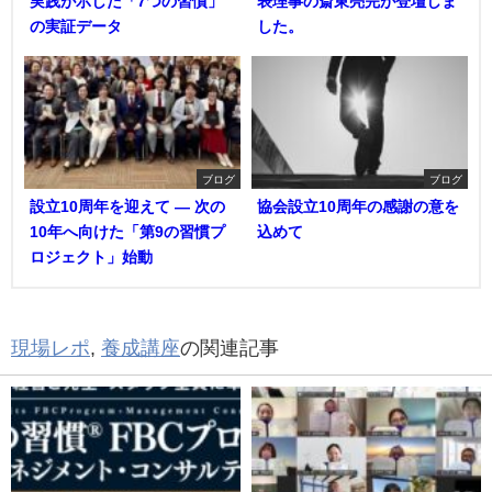
実践が示した「7つの習慣」
表理事の斎東亮完が登壇しま
の実証データ
した。
ブログ
ブログ
設立10周年を迎えて ― 次の
協会設立10周年の感謝の意を
10年へ向けた「第9の習慣プ
込めて
ロジェクト」始動
現場レポ
,
養成講座
の関連記事