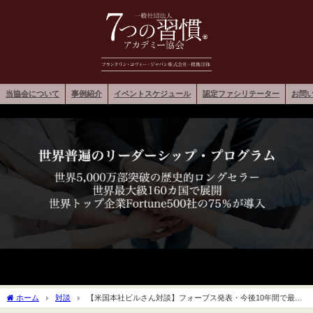
当協会について
事例紹介
イベントスケジュール
認定ファシリテーター
お問
ホーム
対談
【米国本社ビルさん対談】フォーブス発表・今後10年間で最も
必要とされるスキルトップ10と対策