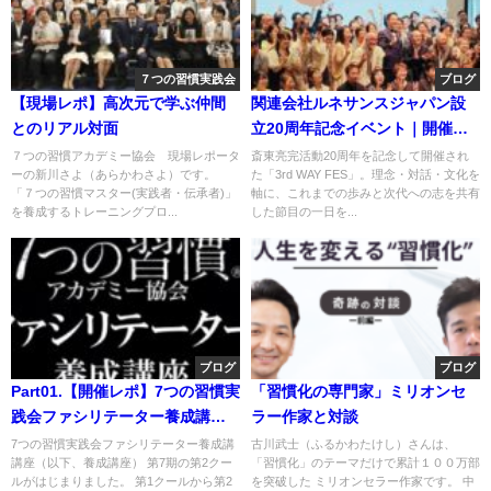
７つの習慣実践会
ブログ
【現場レポ】高次元で学ぶ仲間
関連会社ルネサンスジャパン設
とのリアル対面
立20周年記念イベント｜開催の
御礼とご報告
７つの習慣アカデミー協会 現場レポータ
斎東亮完活動20周年を記念して開催され
ーの新川さよ（あらかわさよ）です。
た「3rd WAY FES」。理念・対話・文化を
「７つの習慣マスター(実践者・伝承者)」
軸に、これまでの歩みと次代への志を共有
を養成するトレーニングプロ...
した節目の一日を...
ブログ
ブログ
Part01.【開催レポ】7つの習慣実
「習慣化の専門家」ミリオンセ
践会ファシリテーター養成講座
ラー作家と対談
第7期 第2クール
7つの習慣実践会ファシリテーター養成講
古川武士（ふるかわたけし）さんは、
講座（以下、養成講座） 第7期の第2クー
「習慣化」のテーマだけで累計１００万部
ルがはじまりました。 第1クールから第2
を突破した ミリオンセラー作家です。 中