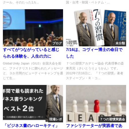
クール、そのたった1カ...
国・台湾・韓国・ベトナム・...
ブログ
未分類
すべてがつながっていると感じ
7/16は、コヴィー博士の命日で
られる体験を、人生の力に
した
Global Unity Japan（GUJ）全国大会を前
７つの習慣アカデミー協会 代表理事の斎
に、ファイナリストに贈られたメッセージ
東亮完（さいとうりょうかん）です。
と、３か月間のビューティーキャンプを通
2012年7月16日に、 『７つの習慣』著者
じて生...
スティーブン・Ｒ・コ...
現場レポ
７つの習慣実践会
「ビジネス書のハローキティ」
ファシリテーターが実践者であ