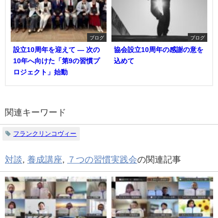
ブログ
ブログ
設立10周年を迎えて ― 次の
協会設立10周年の感謝の意を
10年へ向けた「第9の習慣プ
込めて
ロジェクト」始動
関連キーワード
フランクリンコヴィー
対談
,
養成講座
,
７つの習慣実践会
の関連記事