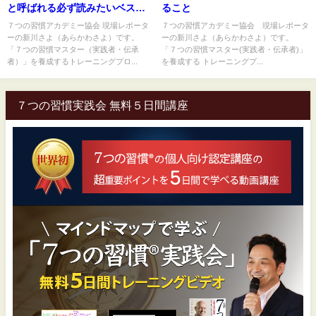
と呼ばれる必ず読みたいベスト
ること
セラー
７つの習慣アカデミー協会 現場レポータ
７つの習慣アカデミー協会 現場レポータ
ーの新川さよ（あらかわさよ）です。
ーの新川さよ（あらかわさよ）です。
「７つの習慣マスター（実践者・伝承
「７つの習慣マスター(実践者・伝承者)」
者）」を養成するトレーニングプロ...
を養成する トレーニングプ...
７つの習慣実践会 無料５日間講座