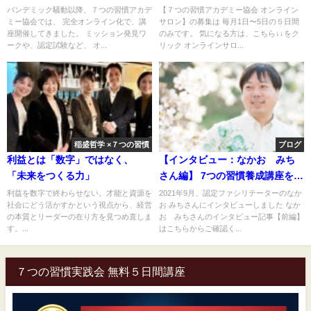
全く新しいオンラインサロン
パンデミック騒動以降、７つの習慣アカデ
【７つの習慣アカデミー協会 オンライン
ミー協会では、 完全オンライン化で、講
サロン】の募集は 毎月1日〜5日の５日間
座開催してきました。 ミッション発見ワ
のみです。 気になる方は、こちら↓↓をク
ークや、認定試験など、 オ...
リック オンラインサロ...
稲盛哲学 ×７つの習慣
ブログ
利益とは「数字」ではなく、
【インタビュー：なかお みち
「未来をつくる力」
さん編】 7つの習慣養成講座を通
して、知ることができたのは 想
利益を数字で終わらせない。才能と資源を
2021年9月、認定ファシリテーターのなか
社会にどう活かすかという視点から、経営
お みちさんにインタビューしました なか
像をはるかに超えた、両親の愛
の本質とリーダーの在り方を見つめ直しま
お みちさんのインタビュー記事【前編】
でした。（後編）
す。...
はこちらからご確認く...
７つの習慣実践会 無料５日間講座