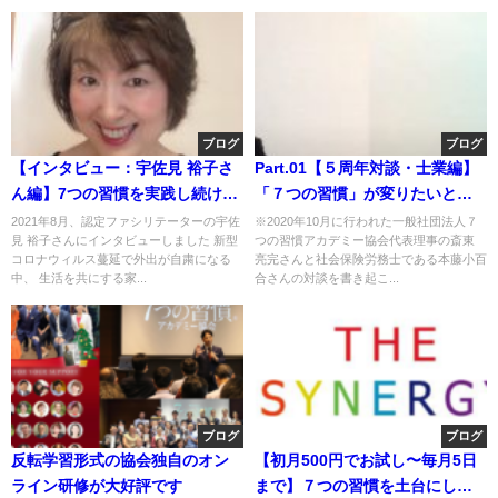
ブログ
ブログ
【インタビュー：宇佐見 裕子さ
Part.01【５周年対談・士業編】
ん編】7つの習慣を実践し続ける
「７つの習慣」が変りたいと思
ことで得ることができる 「自分
っていた私の人生を変えてくれ
2021年8月、認定ファシリテーターの宇佐
※2020年10月に行われた一般社団法人７
見 裕子さんにインタビューしました 新型
つの習慣アカデミー協会代表理事の斎東
の変化」と「家族の幸せ」と
ました。
コロナウィルス蔓延で外出が自粛になる
亮完さんと社会保険労務士である本藤小百
は？（前編）
中、 生活を共にする家...
合さんの対談を書き起こ...
ブログ
ブログ
反転学習形式の協会独自のオン
【初月500円でお試し〜毎月5日
ライン研修が大好評です
まで】７つの習慣を土台にした