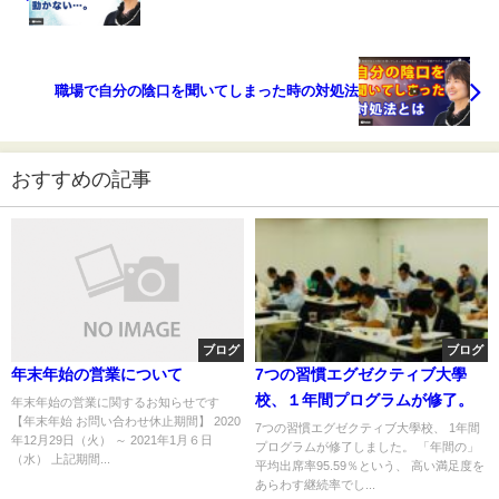
職場で自分の陰口を聞いてしまった時の対処法
おすすめの記事
ブログ
ブログ
年末年始の営業について
7つの習慣エグゼクティブ大學
校、１年間プログラムが修了。
年末年始の営業に関するお知らせです
【年末年始 お問い合わせ休止期間】 2020
7つの習慣エグゼクティブ大學校、 1年間
年12月29日（火） ～ 2021年1月６日
プログラムが修了しました。 「年間の」
（水） 上記期間...
平均出席率95.59％という、 高い満足度を
あらわす継続率でし...