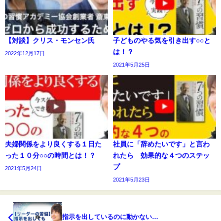
【対談】クリス・モンセン氏
子どものやる気を引き出す○○と
は！？
2022年12月17日
2021年5月25日
夫婦関係をより良くする１日た
社員に「辞めたいです」と言わ
った１０分○○の時間とは！？
れたら 効果的な４つのステッ
プ
2021年5月24日
2021年5月23日
指示を出しているのに動かない…