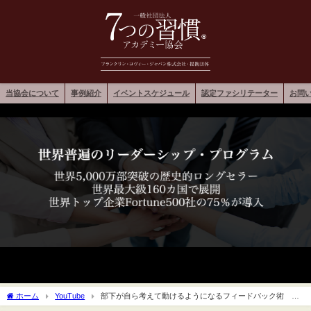
当協会について
事例紹介
イベントスケジュール
認定ファシリテーター
お問
ホーム
YouTube
部下が自ら考えて動けるようになるフィードバック術 ７
つの習慣アカデミー協会