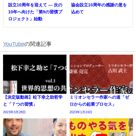
設立10周年を迎えて ― 次の
協会設立10周年の感謝の意を
10年へ向けた「第9の習慣プ
込めて
ロジェクト」始動
YouTube
の関連記事
【決定版動画】松下幸之助哲学
ミリオンセラー作家への道「ゼ
と「７つの習慣」
ロからの起業プロセス」
2023年3月28日
2023年1月24日