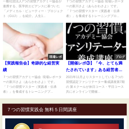
プロジェクト（GUJ）と連携
一般社団法人7つの習慣アカデミー協会が
７つの習慣アカデミー協会 現場レポータ
連携する、医学的エビデンスに基づいた
ーの新川さよ（あらかわさよ）です。
「メディカル・ビューティー・プロジェク
「７つの習慣マスター（実践者・伝承
ト（GUJ）」を紹介。人生1...
者）」を養成するトレーニングプロ...
現場レポ
ブログ
【実践報告会】奇跡的な経営実
【開催レポ③】「今、とても満
績
たされています」ある経営者の
変化
７つの習慣アカデミー協会 現場レポータ
2021年11月よりスタートしている 7つの
ーの新川さよ（あらかわさよ）です。
習慣認定ファシリテーター養成講座第7期
「７つの習慣マスター（実践者・伝承
の 第４クールが休日コース・平日コース
者）」を養成するトレーニングプ...
共にオンラインで開催...
７つの習慣実践会 無料５日間講座