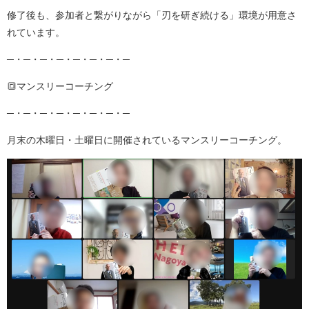
修了後も、参加者と繋がりながら「刃を研ぎ続ける」環境が用意さ
れています。
─・─・─・─・─・─・─・─
🔳マンスリーコーチング
─・─・─・─・─・─・─・─
月末の木曜日・土曜日に開催されているマンスリーコーチング。