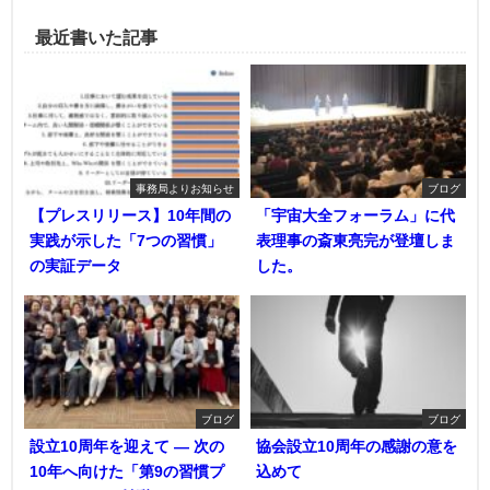
最近書いた記事
事務局よりお知らせ
ブログ
【プレスリリース】10年間の
「宇宙大全フォーラム」に代
実践が示した「7つの習慣」
表理事の斎東亮完が登壇しま
の実証データ
した。
ブログ
ブログ
設立10周年を迎えて ― 次の
協会設立10周年の感謝の意を
10年へ向けた「第9の習慣プ
込めて