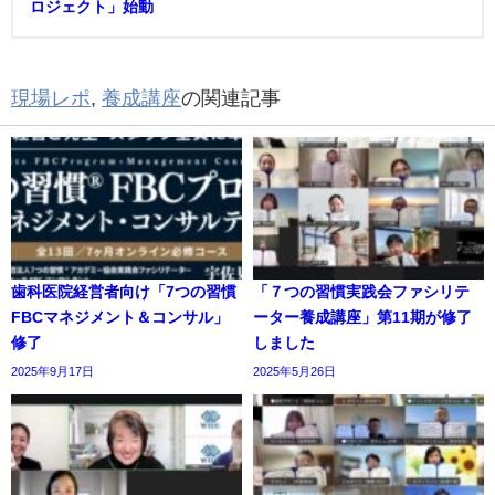
ロジェクト」始動
現場レポ
,
養成講座
の関連記事
歯科医院経営者向け「7つの習慣
「７つの習慣実践会ファシリテ
FBCマネジメント＆コンサル」
ーター養成講座」第11期が修了
修了
しました
2025年9月17日
2025年5月26日