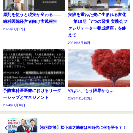
原則を使うと現実が変わる――
実践を重ねた先に生まれる変化
歯科医院経営者向け実践報告
― 第10期「7つの習慣 実践会フ
ァシリテーター養成講座」を終
2025年1月27日
えて
2024年8月10日
予防歯科医医療におけるリーダ
やばい、もう限界かも…
ーシップとマネジメント
2023年11月13日
2024年1月16日
【特別対談】松下幸之助翁はAI時代に何を語る？！