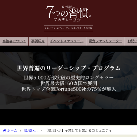
当協会について
事例紹介
イベントスケジュール
認定ファシリテーター
お問
ホーム
現場レポ
【現場レポ】卒業しても繋がるコミュニティ