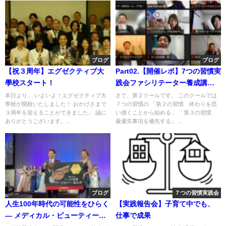
ブログ
ブログ
【祝３周年】エグゼクティブ大
Part02.【開催レポ】7つの習慣実
學校スタート！
践会ファシリテーター養成講座
第7期 第2クール
本日より、 いよいよ！エグゼクティブ大
さて、第２クールです。 このクールでは
學校が開校いたしました！ おかげさまで
７つの習慣の 「第２の習慣 終わりを思
３周年を迎えることができました。 誠に
い描くことから始める」 「第３の習慣
ありがとうございます。...
最優先事項を優先する」 ...
ブログ
７つの習慣実践会
人生100年時代の可能性をひらく
【実践報告会】子育て中でも、
― メディカル・ビューティー・
仕事で成果