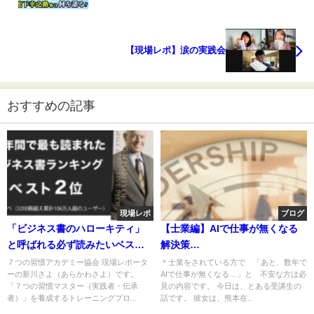
【現場レポ】涙の実践会
おすすめの記事
現場レポ
ブログ
「ビジネス書のハローキティ」
【士業編】AIで仕事が無くなる
と呼ばれる必ず読みたいベスト
解決策…￼
セラー
７つの習慣アカデミー協会 現場レポータ
＊士業をされている方で 「あと、数年で
ーの新川さよ（あらかわさよ）です。
AIで仕事が無くなる…」と 不安な方は必
「７つの習慣マスター（実践者・伝承
見の内容です。 今日は、とある受講生の
者）」を養成するトレーニングプロ...
話です。 彼女は、熊本在...